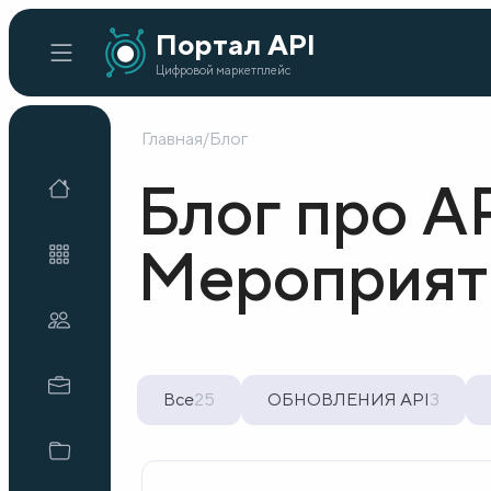
Портал API
Цифровой маркетплейс
Главная
/
Блог
Главная
Блог про AP
Каталог API
Мероприят
Организации
Кейсы внедрения
Все
25
ОБНОВЛЕНИЯ API
3
Готовые решения