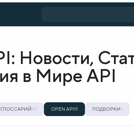
I: Новости, Ста
ия в Мире API
ГЛОССАРИЙ
10
OPEN API
11
ПОДБОРКИ
1