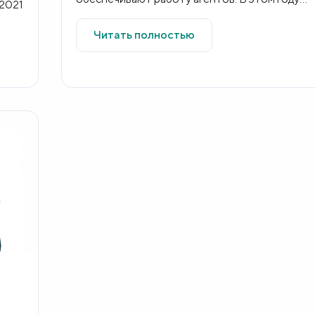
 2021
наш опрос, охвативший более 5700
разработ...
Читать полностью