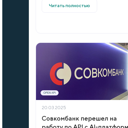
Читать полностью
OPEN API
20.03.2025
Совкомбанк перешел на
работу по API с AI-платфор