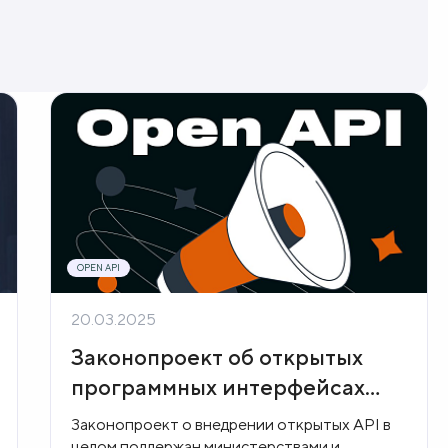
OPEN API
20.03.2025
Законопроект об открытых
программных интерфейсах
могут внести в Госдуму в 2024
Законопроект о внедрении открытых API в
году
целом поддержан министерствами и