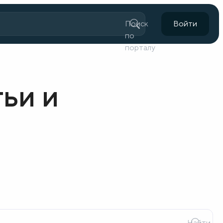
Поиск
Войти
по
порталу
тьи и
Найти