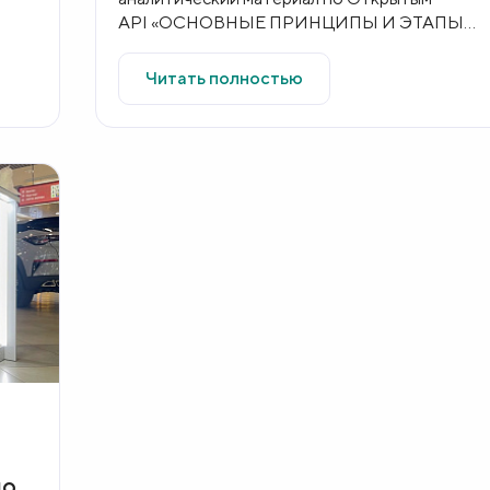
API «ОСНОВНЫЕ ПРИНЦИПЫ И ЭТАПЫ
ВНЕДРЕНИЯ ОТКРЫТЫХ API НА
ФИНАНСОВОМ РЫНКЕ»...
Читать полностью
мой