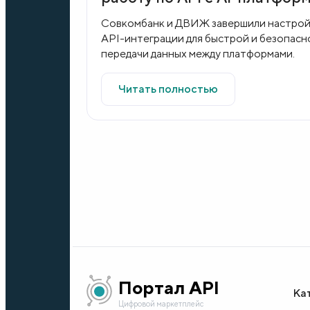
ДВИЖ, чтобы повысить
Совкомбанк и ДВИЖ завершили настрой
скорость одобрения
API-интеграции для быстрой и безопасн
передачи данных между платформами.
ипотечных заявок
Читать полностью
Портал API
Ка
Цифровой маркетплейс