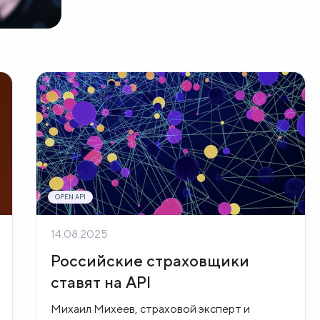
разместил на своем официальном сайте
обновленный комплекс стандартов Открытых
API (Open API). Эти документы разработаны
совместно с участниками финансового рынка и
Ассоциацией ФинТех на основе результатов
пилотных проектов и реального тестирования
сервисов с клиентами.
OPEN API
14.08.2025
Российские страховщики
ставят на API
Михаил Михеев, страховой эксперт и