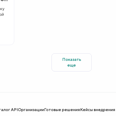
ку
ой
Показать
еще
талог API
Организации
Готовые решения
Кейсы внедрения