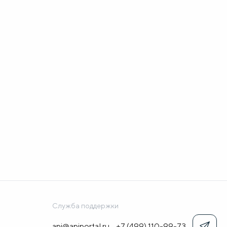
Служба поддержки
api@apiportal.ru
+7 (499) 110-99-73