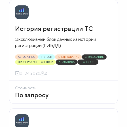
Блог
О
История регистрации ТС
нас
Эксклюзивный блок данных из истории
регистрации (ГИБДД)
FAQ
АВТОБИЗНЕС
FINTECH
КРЕДИТОВАНИЕ
СТРАХОВАНИЕ
ПРОВЕРКА КОНТРАГЕНТОВ
АНАЛИТИКА
ТРАНСПОРТ
01.04.2026
2
Стоимость
По запросу