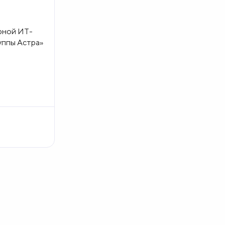
рной ИТ-
уппы Астра»