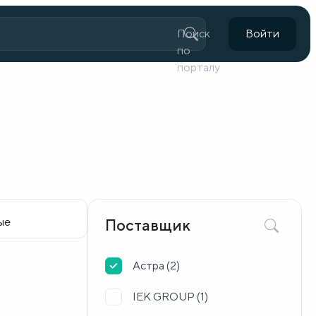
Поиск
Войти
по
порталу
Поставщик
Астра (
2
)
IEK GROUP (
1
)