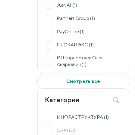
Just AI (
1
)
Partners Group (
1
)
PayOnline (
1
)
ГК СКАНЭКС (
1
)
ИП Горностаев Олег
Андреевич (
1
)
ИП Михайлов Антон
Смотреть все
Андреевич (
1
)
ИП Ягодкин Виталий
Категория
Сергеевич (
1
)
ИП Якунин Владислав
ИНФРАСТРУКТУРА (
1
)
Иванович (
1
)
CRM (
0
)