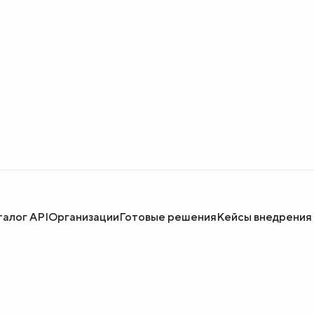
талог API
Организации
Готовые решения
Кейсы внедрения