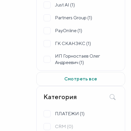
Just AI (
1
)
Partners Group (
1
)
PayOnline (
1
)
ГК СКАНЭКС (
1
)
ИП Горностаев Олег
Андреевич (
1
)
ИП Михайлов Антон
Смотреть все
Андреевич (
1
)
ИП Ягодкин Виталий
Категория
Сергеевич (
1
)
ИП Якунин Владислав
ПЛАТЕЖИ (
1
)
Иванович (
1
)
CRM (
0
)