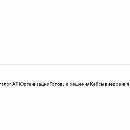
талог API
Организации
Готовые решения
Кейсы внедрения