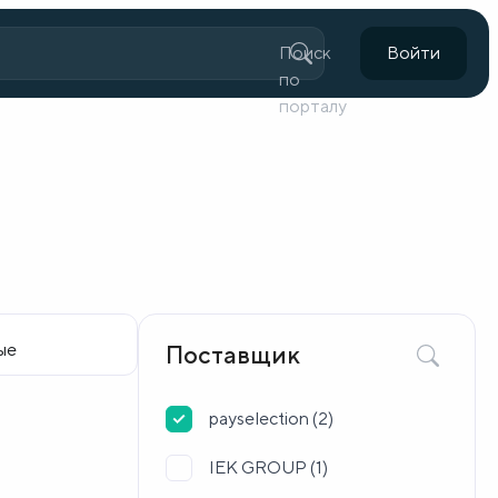
Поиск
Войти
по
порталу
Поставщик
payselection (
2
)
IEK GROUP (
1
)