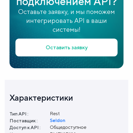
подключением API?
Оставьте заявку, и мы поможем
интегрировать API в ваши
системы!
Оставить заявку
Характеристики
Rest
Тип API :
Seldon
Поставщик :
Общедоступное
Доступ к API :