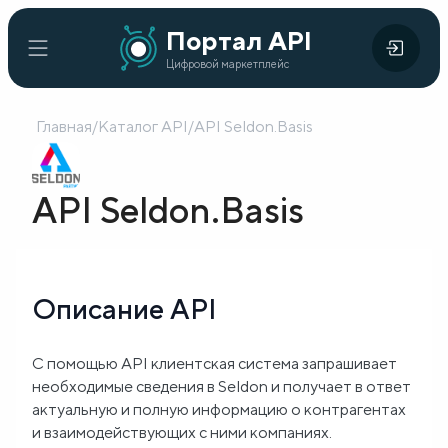
Портал
Портал API
Цифровой
API
Цифровой маркетплейс
маркетплейс
Главная
/
Каталог API
/
API Seldon.Basis
Главная
Каталог
API Seldon.Basis
API
Организации
Описание API
Кейсы
внедрения
C помощью API клиентская система запрашивает
необходимые сведения в Seldon и получает в ответ
Готовые
актуальную и полную информацию о контрагентах
решения
и взаимодействующих с ними компаниях.