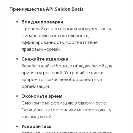
Преимущества API Seldon.Basis:
Блог
Все для проверки
О
Проверяйте партнеров и конкурентов на
финансовую состоятельность,
нас
аффилированность, соответствие
правовым нормам.
FAQ
Снижайте издержки
Зарабатывайте больше обладая базой для
принятия решений. Устраняйте риски,
вовремя отсекая недобросовестные
организации.
Экономьте время
Смотрите информацию в одном месте.
Официальные источники информации -- у
вас под рукой.
Ускоряйтесь