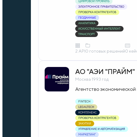
ЦИФРОВОЙ ПРОФИЛЬ
ЭЛЕКТРОННОЕ ПРАВИТЕЛЬСТВО
ПРОВЕРКА КОНТРАГЕНТОВ
ГЕОДАННЫЕ
АНАЛИТИКА
ИСКУССТВЕННЫЙ ИНТЕЛЛЕКТ
ТРАНСПОРТ
2 API
0 готовых решений
0 кей
АО "АЭИ "ПРАЙМ"
Москва
·
1993 год
Агентство экономической
FINTECH
LEGALTECH
КОМПЛАЕНС
ПРОВЕРКА КОНТРАГЕНТОВ
ЗАКУПКИ
УПРАВЛЕНИЕ И АВТОМАТИЗАЦИЯ
МАРКЕТИНГ