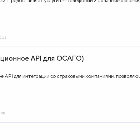
и. Предоставляет услуги IP-телефонии и облачные решения 
сов
ционное API для ОСАГО)
 API для интеграции со страховыми компаниями, позволяю
сов