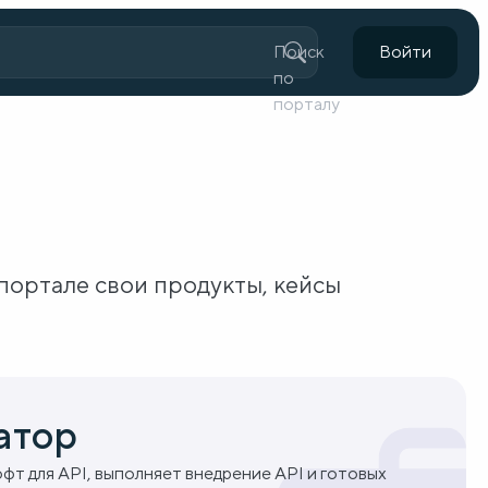
Поиск
Войти
по
порталу
портале свои продукты, кейсы
атор
фт для API, выполняет внедрение API и готовых