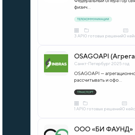
Федеральный оператор связ
физич...
ТЕЛЕКОММУНИКАЦИИ
3 API
0 готовых решений
0 кей
OSAGOAPI (Агрега
Санкт-Петербург
·
2025 год
OSAGOAPI — агрегационное
рассчитывать и офо...
ТРАНСПОРТ
1 API
0 готовых решений
0 кей
ООО «БИ ФАУНД»