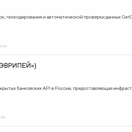
ок, геокодирования и автоматической проверки данных Get
йсов
 «ЭВРИПЕЙ»)
ткрытых банковских API в России, предоставляющая инфраст
сов