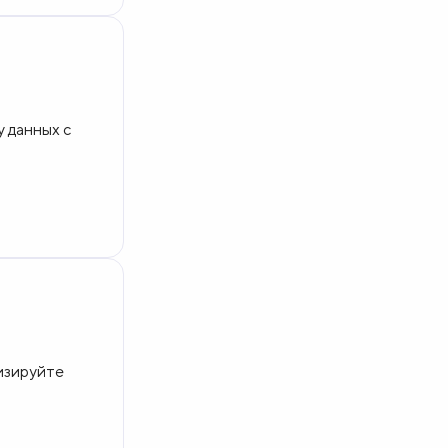
Польша (
1
)
Республика Татарстан,
Казань (
1
)
у данных с
Ростов-на-Дону (
11
)
Рязань (
1
)
Самара (
3
)
Санкт-Петербург (
35
)
Санкт-Петербург, Россия (
1
)
Саратов (
1
)
изируйте
Севастополь (
1
)