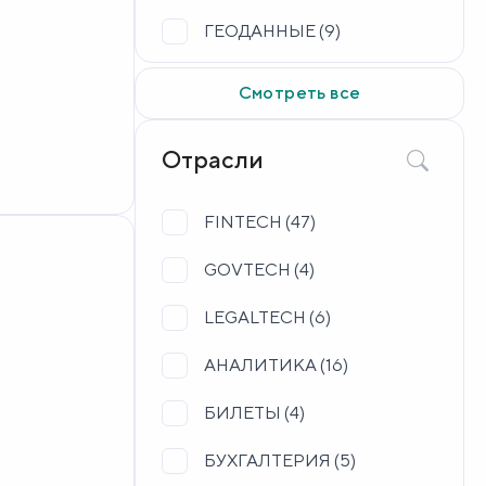
ГЕОДАННЫЕ (
9
)
ДОСТАВКА (
43
)
Смотреть все
ЕСИА (
1
)
Отрасли
ЗДРАВООХРАНЕНИЕ (
8
)
ИНТЕРНЕТ ВЕЩЕЙ (
FINTECH (
47
)
2
)
ИНФРАСТРУКТУРА (
GOVTECH (
4
)
9
)
ИСКУССТВЕННЫЙ
LEGALTECH (
6
)
ИНТЕЛЛЕКТ (
24
)
АНАЛИТИКА (
16
)
ИССЛЕДОВАНИЯ (
4
)
БИЛЕТЫ (
4
)
ИТ-КОНСАЛТИНГ (
12
)
БУХГАЛТЕРИЯ (
5
)
ОБРАЗОВАНИЕ (
4
)