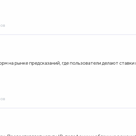
сов
рм на рынке предсказаний, где пользователи делают ставки 
сов