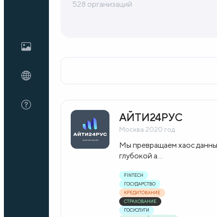
528 организаций
Блог
О нас
FAQ
АЙТИ24РУС
Москва
·
2020 год
Мы превращаем хаос данных
глубокой а...
FINTECH
ГОСУДАРСТВО
КРЕДИТОВАНИЕ
СТРАХОВАНИЕ
ГОСУСЛУГИ