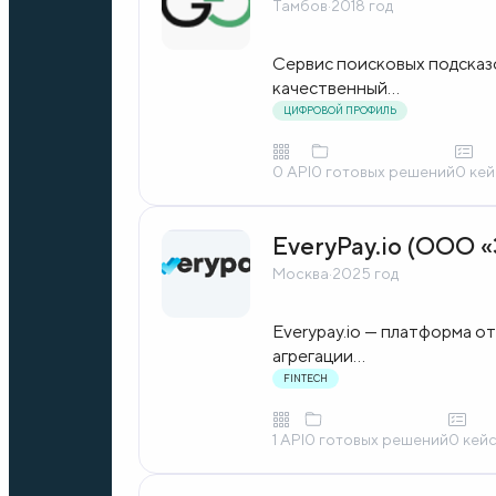
Тамбов
·
2018 год
Сервис поисковых подсказ
качественный...
ЦИФРОВОЙ ПРОФИЛЬ
0 API
0 готовых решений
0 ке
EveryPay.io (ООО
Москва
·
2025 год
Everypay.io — платформа о
агрегации...
FINTECH
1 API
0 готовых решений
0 кей