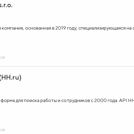
.r.o.
я компания, основанная в 2019 году, специализирующаяся на
сов
(HH.ru)
форма для поиска работы и сотрудников с 2000 года. API H
сов