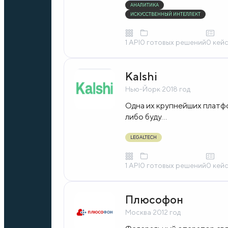
АНАЛИТИКА
ИСКУССТВЕННЫЙ ИНТЕЛЛЕКТ
1 API
0 готовых решений
0 кей
Kalshi
Нью-Йорк
·
2018 год
Одна их крупнейших платфо
либо буду...
LEGALTECH
1 API
0 готовых решений
0 кей
Плюсофон
Москва
·
2012 год