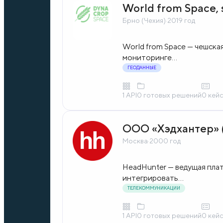
World from Space, s
Брно (Чехия)
·
2019 год
World from Space — чешска
мониторинге...
ГЕОДАННЫЕ
1 API
0 готовых решений
0 кей
ООО «Хэдхантер» 
Москва
·
2000 год
HeadHunter — ведущая плат
интегрировать...
ТЕЛЕКОММУНИКАЦИИ
1 API
0 готовых решений
0 кей