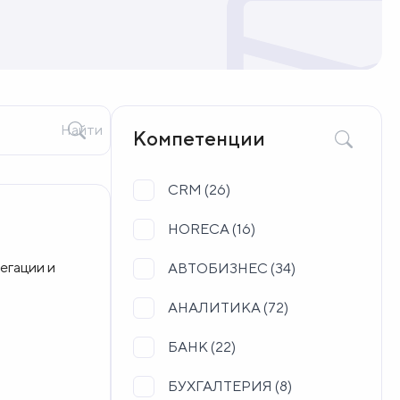
Найти
Компетенции
CRM (
26
)
HORECA (
16
)
егации и
АВТОБИЗНЕС (
34
)
АНАЛИТИКА (
72
)
БАНК (
22
)
БУХГАЛТЕРИЯ (
8
)