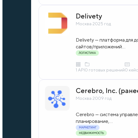
Delivety
Москва
·
2025 год
Delivety — платформа для д
сайтов/приложений...
ЛОГИСТИКА
1 API
0 готовых решений
0 кей
Cerebro, Inc. (ране
Москва
·
2009 год
Cerebro — система управле
планирование,...
МАРКЕТИНГ
НЕДВИЖИМОСТЬ