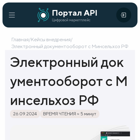
Портал
Портал API
Цифровой
API
Цифровой маркетплейс
маркетплейс
Главная
/
Кейсы внедрения
/
Главная
Электронный документооборот с Минсельхоз РФ
Электронный док
Каталог
API
ументооборот с М
Организации
инсельхоз РФ
Кейсы
внедрения
26.09.2024
ВРЕМЯ ЧТЕНИЯ ≈ 5 минут
Готовые
решения