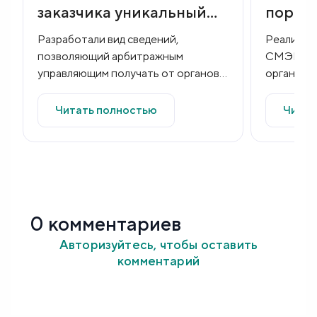
заказчика уникальный
портал
вид сведений и
базе А
Разработали вид сведений,
Реализац
добавили его в СМЭВ
позволяющий арбитражным
СМЭВ для
управляющим получать от органов
организац
власти и местного самоуправления
ЕПГУ.
информацию о наличии у должника и
Читать полностью
Читат
и...
0 комментариев
Авторизуйтесь, чтобы оставить
комментарий