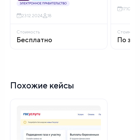
ЭЛЕКТРОННОЕ ПРАВИТЕЛЬСТВО
17.10.20
23.12.2024
18
Стоимость
Стоимост
Бесплатно
По зап
Похожие кейсы