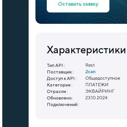
Оставить заявку
Характеристики
Rest
Тип API :
2can
Поставщик :
Общедоступное
Доступ к API :
ПЛАТЕЖИ
Категория :
ЭКВАЙРИНГ
Отрасли :
23.10.2024
Обновлено:
Подключений :