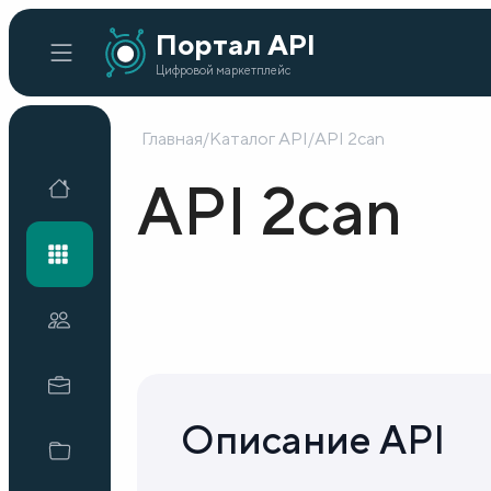
Портал API
Цифровой маркетплейс
Главная
/
Каталог API
/
API 2can
Главная
API 2can
Каталог API
Организации
Кейсы внедрения
Описание API
Готовые решения