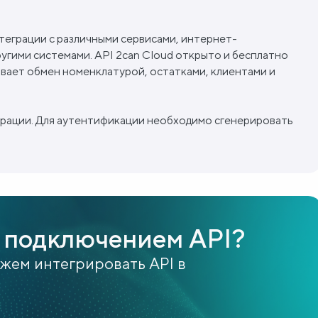
теграции с различными сервисами, интернет-
ругими системами. API 2can Cloud открыто и бесплатно
ивает обмен номенклатурой, остатками, клиентами и
рации. Для аутентификации необходимо сгенерировать
 подключением API?
ожем интегрировать API в