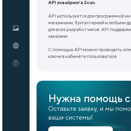
API эквайринга 2can.
API используется для программной ин
Блог
магазинами, бухгалтерией и любыми д
для всех разработчиков. API поддерж
заказами.
О нас
С помощью API можно проводить опе
ключи в кабинете пользователя.
FAQ
Нужна помощь с
Оставьте заявку, и мы пом
ваши системы!