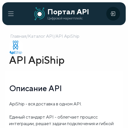
Портал
Портал API
Цифровой
API
Цифровой маркетплейс
маркетплейс
Главная
/
Каталог API
/
API ApiShip
Главная
Каталог
API ApiShip
API
Организации
Описание API
Кейсы
внедрения
ApiShip - вся доставка в одном API.
Готовые
Единый стандарт API - облегчает процесс
решения
интеграции, решает задачи подключения и гибкой