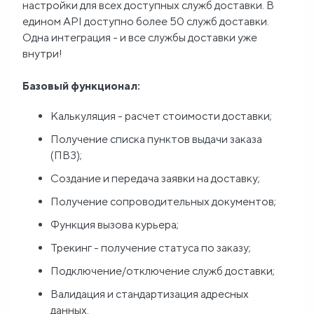
настройки для всех доступных служб доставки. В
едином API доступно более 50 служб доставки.
Блог
Одна интеграция - и все службы доставки уже
внутри!
О
Базовый функционал:
нас
Калькуляция - расчет стоимости доставки;
FAQ
Получение списка пунктов выдачи заказа
(ПВЗ);
Создание и передача заявки на доставку;
Получение сопроводительных документов;
Функция вызова курьера;
Трекинг - получение статуса по заказу;
Подключение/отключение служб доставки;
Валидация и стандартизация адресных
данных.