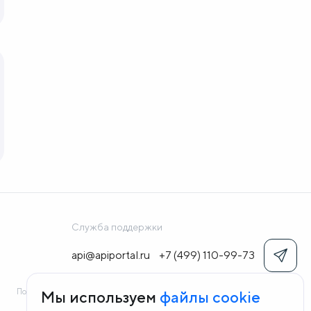
Служба поддержки
api@apiportal.ru
+7 (499) 110-99-73
Политика конфиденциальности
Согласие на обработку персональных данных
Мы используем
файлы cookie