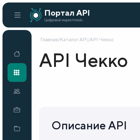
Портал API
Цифровой маркетплейс
Главная
/
Каталог API
/
API Чекко
Главная
API Чекко
Каталог API
Организации
Кейсы внедрения
Описание API
Готовые решения