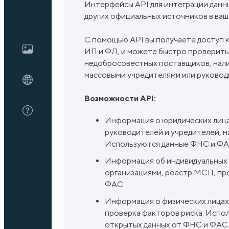
Интерфейсы API для интеграции дан
других официальных источников в ва
Блог
С помощью API вы получаете доступ к
ИП и ФЛ, и можете быстро проверить
недобросовестных поставщиков, нали
О нас
массовыми учредителями или руковод
Возможности API:
FAQ
Информация о юридических лица
руководителей и учредителей, н
Используются данные ФНС и Ф
Информация об индивидуальных 
организациями, реестр МСП, пр
ФАС.
Информация о физических лицах
проверка факторов риска. Исп
открытых данных от ФНС и ФАС