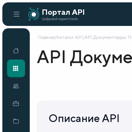
Портал API
Цифровой маркетплейс
Главная
/
Каталог API
/
API Документерры: П
Главная
API Докуме
Каталог API
Организации
Кейсы внедрения
Описание API
Готовые решения