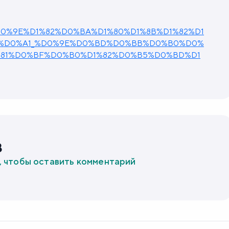
/docs/%D0%9E%D1%82%D0%BA%D1%80%D1%8B%D1%82%D1
8%D0%A1_%D0%9E%D0%BD%D0%BB%D0%B0%D0%
81%D0%BF%D0%B0%D1%82%D0%B5%D0%BD%D1
в
, чтобы оставить комментарий