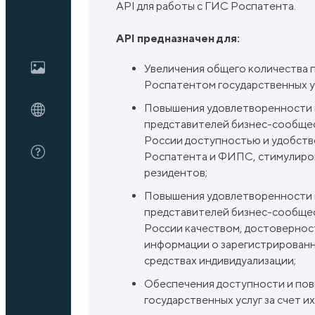
API для работы с ГИС Роспатента.
API предназначен для:
Блог
Увеличения общего количества п
Роспатентом государственных ус
О нас
Повышения удовлетворенности г
представителей бизнес-сообщес
FAQ
России доступностью и удобств
Роспатента и ФИПС, стимулиро
резидентов;
Повышения удовлетворенности г
представителей бизнес-сообщес
России качеством, достоверно
информации о зарегистрированн
средствах индивидуализации;
Обеспечения доступности и по
государственных услуг за счет и