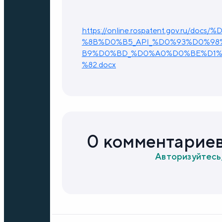
https://online.rospatent.gov.ru
%8B%D0%B5_API_%D0%93%D0%9
B9%D0%BD_%D0%A0%D0%BE%D1%
%82.docx
0 комментарие
Авторизуйтесь