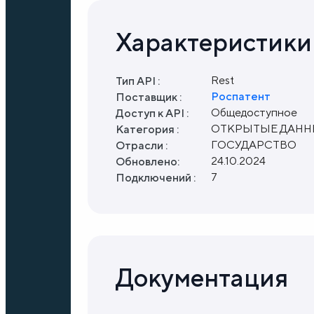
Характеристики
Rest
Тип API :
Роспатент
Поставщик :
Общедоступное
Доступ к API :
ОТКРЫТЫЕ ДАНН
Категория :
ГОСУДАРСТВО
Отрасли :
24.10.2024
Обновлено:
7
Подключений :
Документация