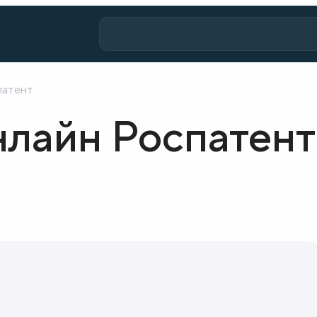
патент
лайн Роспатент