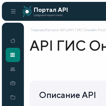
Портал API
Цифровой маркетплейс
Главная
/
Каталог API
/
API ГИС Онлайн Рос
Главная
API ГИС Он
Каталог API
Организации
Кейсы внедрения
Описание API
Готовые решения