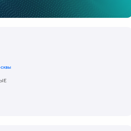
осквы
ЫЕ