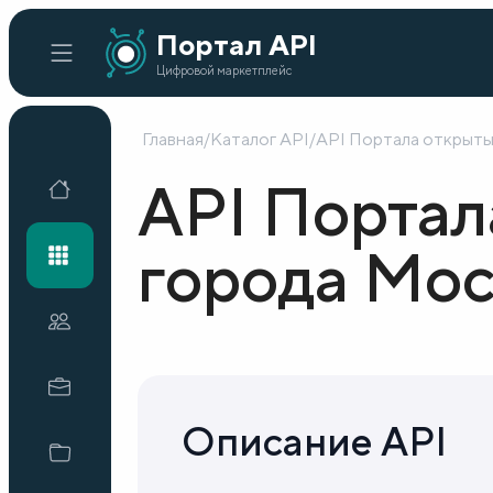
Портал API
Цифровой маркетплейс
Главная
/
Каталог API
/
API Портала открыты
Главная
API Портал
Каталог API
города Мо
Организации
Кейсы внедрения
Описание API
Готовые решения