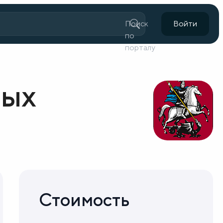
Поиск
Войти
по
порталу
ных
Стоимость