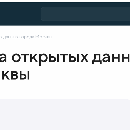
х данных города Москвы
а открытых дан
сквы