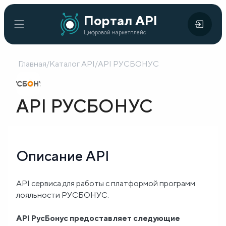
Портал
Портал API
Цифровой
API
Цифровой маркетплейс
маркетплейс
Главная
/
Каталог API
/
API РУСБОНУС
Главная
Каталог
API РУСБОНУС
API
Организации
Описание API
Кейсы
внедрения
API сервиса для работы с платформой программ
лояльности РУСБОНУС.
Готовые
решения
API РусБонус предоставляет следующие