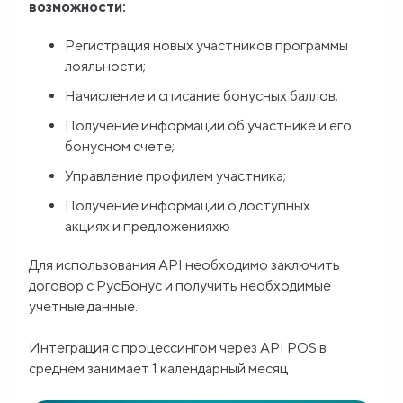
возможности:
Блог
Регистрация новых участников программы
лояльности;
О
Начисление и списание бонусных баллов;
нас
Получение информации об участнике и его
бонусном счете;
FAQ
Управление профилем участника;
Получение информации о доступных
акциях и предложенияхю
Для использования API необходимо заключить
договор с РусБонус и получить необходимые
учетные данные.
Интеграция с процессингом через API POS в
среднем занимает 1 календарный месяц