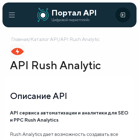
Портал
Портал API
Цифровой
API
Цифровой маркетплейс
маркетплейс
Главная
/
Каталог API
/
API Rush Analytic
Главная
Каталог
API Rush Analytic
API
Организации
Описание API
Кейсы
внедрения
API сервиса автоматизации и аналитики для SEO
и PPC Rush Analytics
Готовые
решения
Rush Analytics дает возможность создавать все