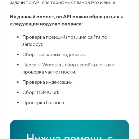
задачи по API для тарифных планов Pro и выше.
Блог
На данный момент, по API можно обращаться к
следующим модулям сервиса:
О
Проверка позиций (позиция сайта по
нас
запросу);
Сбор поисковых подсказок;
FAQ
Парсинг Wordstat: сбор левой колонки и
проверка частотности;
Проверка индексации;
Сбор TOP10 url;
Проверка баланса.
Нужна помощь с