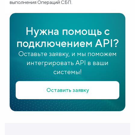
выполнения Операций СБП.
Блог
Нужна помощь с
О
нас
подключением API?
Оставьте заявку, и мы поможем
FAQ
интегрировать API в ваши
системы!
Оставить заявку