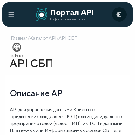
Портал
Портал API
Цифровой
API
Цифровой маркетплейс
маркетплейс
Главная
/
Каталог API
/
API СБП
Главная
Каталог
API СБП
API
Организации
Описание API
Кейсы
внедрения
API для управления данными Клиентов –
юридических лиц (далее – ЮЛ) или индивидуальных
Готовые
предпринимателей (далее – ИП), их ТСП и данными
решения
Платежных или Информационных ссылок СБП для