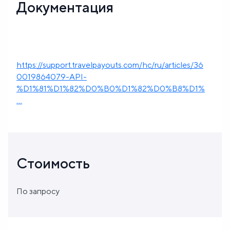
Документация
https://support.travelpayouts.com/hc/ru/articles/36
0019864079-API-
%D1%81%D1%82%D0%B0%D1%82%D0%B8%D1%
...
Стоимость
По запросу