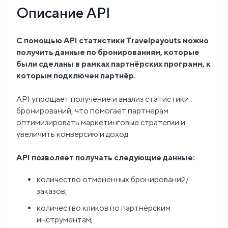
Описание API
Блог
С помощью API статистики Travelpayouts можно
О
получить данные по бронированиям, которые
нас
были сделаны в рамках партнёрских программ, к
которым подключен партнёр.
FAQ
API упрощает получение и анализ статистики
бронирований, что помогает партнерам
оптимизировать маркетинговые стратегии и
увеличить конверсию и доход.
API позволяет получать следующие данные:
количество отменённых бронирований/
заказов;
количество кликов по партнёрским
инструментам;