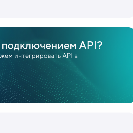
 подключением API?
ожем интегрировать API в