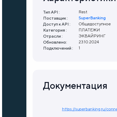
Rest
Тип API :
SuperBanking
Поставщик :
Общедоступное
Доступ к API :
ПЛАТЕЖИ
Категория :
ЭКВАЙРИНГ
Отрасли :
23.10.2024
Обновлено:
1
Подключений :
Документация
https://superbanking.ru/conn