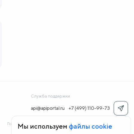
Служба поддержки
api@apiportal.ru
+7 (499) 110-99-73
Политика конфиденциальности
Согласие на обработку персональных данных
Мы используем
файлы cookie