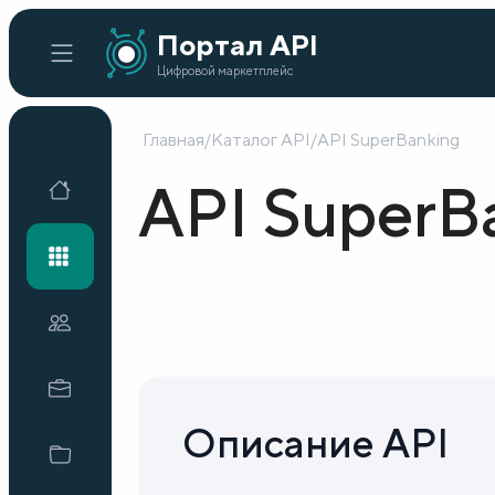
Портал API
Цифровой маркетплейс
Главная
/
Каталог API
/
API SuperBanking
Главная
API SuperB
Каталог API
Организации
Кейсы внедрения
Описание API
Готовые решения