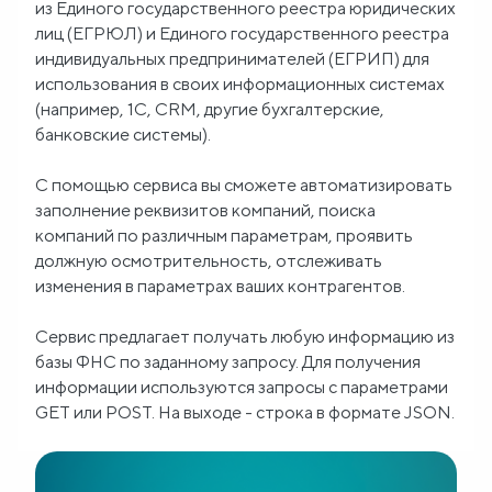
из Единого государственного реестра юридических
лиц (ЕГРЮЛ) и Единого государственного реестра
Блог
индивидуальных предпринимателей (ЕГРИП) для
использования в своих информационных системах
О
(например, 1С, CRM, другие бухгалтерские,
банковские системы).
нас
С помощью сервиса вы сможете автоматизировать
FAQ
заполнение реквизитов компаний, поиска
компаний по различным параметрам, проявить
должную осмотрительность, отслеживать
изменения в параметрах ваших контрагентов.
Сервис предлагает получать любую информацию из
базы ФНС по заданному запросу. Для получения
информации используются запросы с параметрами
GET или POST. На выходе - строка в формате JSON.