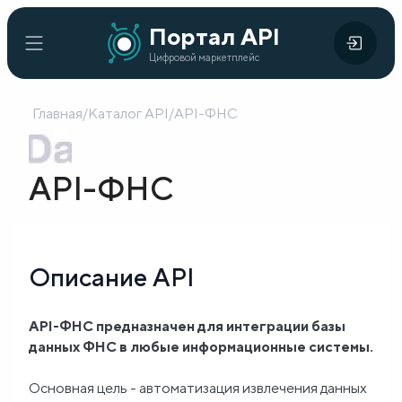
Портал
Портал API
Цифровой
API
Цифровой маркетплейс
маркетплейс
Главная
/
Каталог API
/
API-ФНС
Главная
Каталог
API-ФНС
API
Организации
Описание API
Кейсы
внедрения
API-ФНС предназначен для интеграции базы
данных ФНС в любые информационные системы.
Готовые
решения
Основная цель - автоматизация извлечения данных