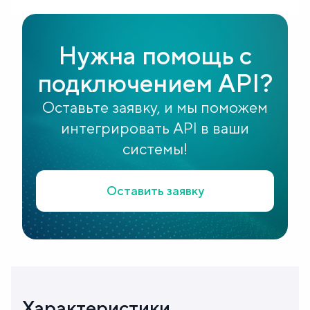
Блог
Нужна помощь с
О
подключением API?
нас
Оставьте заявку, и мы поможем
FAQ
интегрировать API в ваши
системы!
Оставить заявку
Характеристики