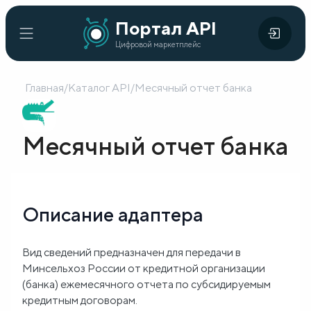
Портал
Портал API
Цифровой
API
Цифровой маркетплейс
маркетплейс
Главная
/
Каталог API
/
Месячный отчет банка
Главная
Каталог
Месячный отчет банка
API
Организации
Описание адаптера
Кейсы
внедрения
Вид сведений предназначен для передачи в
Минсельхоз России от кредитной организации
Готовые
(банка) ежемесячного отчета по субсидируемым
решения
кредитным договорам.