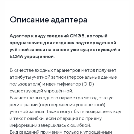
Блог
Описание адаптера
О
Адаптер к виду сведений СМЭВ, который
нас
предназначен для создания подтвержденной
учётной записи на основе уже существующей в
FAQ
ЕСИА упрощённой.
В качестве входных параметров метод получает
атрибуты учетной записи (персональные данные
пользователя) и идентификатор (OID)
существующей упрощённой.
В качестве выходного параметра метод статус
регистрации (подтверждения упрощенной)
учетной записи. Также могут быть возвращены код
и текст ошибки, если операция по приёму
информации завершилась с ошибкой.
Вид сведений применим только к упрощённым