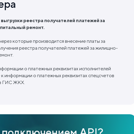
ера
 выгрузки реестра получателей платежей за
питальный ремонт.
через которые производится внесение платы за
олучения реестра получателей платежей за жилищно-
емонт.
нформации о платежных реквизитах исполнителей
е к информации о платежных реквизитах спецсчетов
в ГИС ЖКХ.
 подключением API?