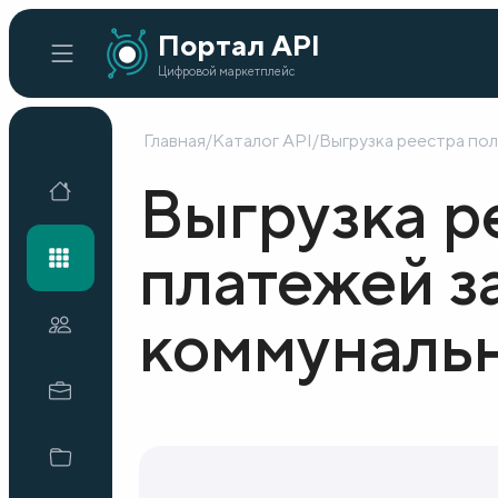
Портал API
Цифровой маркетплейс
Главная
/
Каталог API
/
Выгрузка реестра по
Главная
Выгрузка р
Каталог API
платежей з
коммунальн
Организации
Кейсы внедрения
Готовые решения