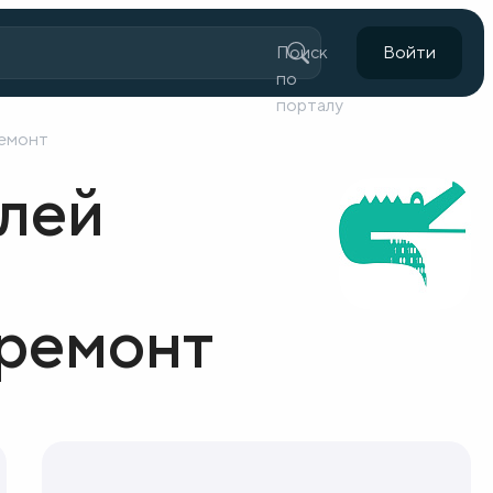
Поиск
Войти
по
порталу
ремонт
елей
премонт