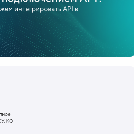
ожем интегрировать API в
упное
У, КО