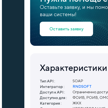
Оставьте заявку, и мы пом
ваши системы!
Оставить заявку
Характеристики
SOAP
Тип API :
RNDSOFT
Интегратор :
Ограниченно дост
Доступ к API :
ФОИВ, РОИВ, ОМС
Доступно для :
ЖКХ
Категория :