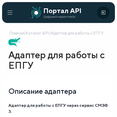
Портал
Портал API
Цифровой
API
Цифровой маркетплейс
маркетплейс
Главная
/
Каталог API
/
Адаптер для работы с ЕПГУ
Главная
Каталог
Адаптер для работы с
API
ЕПГУ
Организации
Кейсы
Описание адаптера
внедрения
Готовые
Адаптер для работы с ЕПГУ через сервис СМЭВ
3.
решения