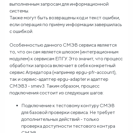
выполненным запросам для информационной
системы.
Также могут быть возвращены код и текст ошибки,
если операция по приёму информации завершилась
с ошибкой.
Особенностью данного СМЭВ сервиса является
то, что он сам является шлюзом (интеграционным
модулем) к сервисам ЕПГУ. Это значит, что процесс
обработки запроса включает в себя конкретный
сервис Агредатора (например epgu-pfr-account),
так и сервис-адаптер epgu-adapter и адаптер
СМЭВ3 - smev3. Таким образом, процесс
подключения состоит из следующих шагов:
Подключение к тестовому контуру СМЭВ
для базовой проверки сервиса. Не требует
дополнительных действий - только
проверка доступности тестового контура
СМЭВ.