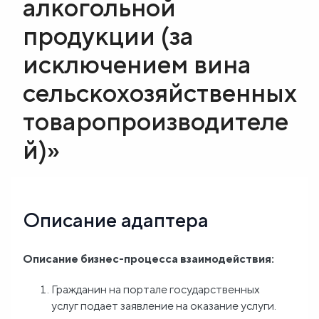
алкогольной
Блог
продукции (за
исключением вина
О
сельскохозяйственных
нас
товаропроизводителе
FAQ
й)»
Описание адаптера
Описание бизнес-процесса взаимодействия:
Гражданин на портале государственных
услуг подает заявление на оказание услуги.