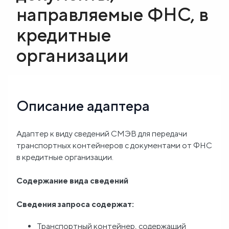
направляемые ФНС, в
Блог
кредитные
О
организации
нас
FAQ
Описание адаптера
Адаптер к виду сведений СМЭВ для передачи
транспортных контейнеров с документами от ФНС
в кредитные организации.
Содержание вида сведений
Сведения запроса содержат:
Транспортный контейнер, содержащий