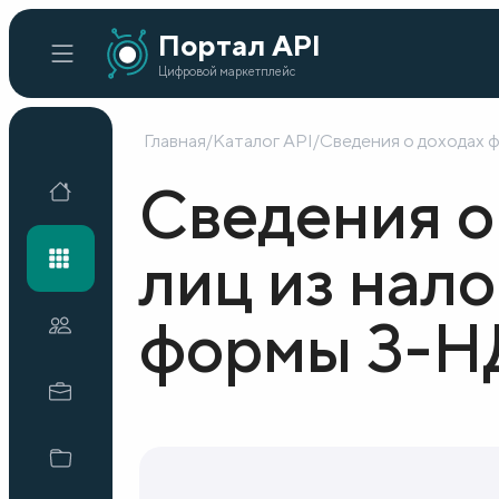
Портал API
Цифровой маркетплейс
Главная
/
Каталог API
/
Сведения о доходах 
Главная
Сведения о
Каталог API
лиц из нал
формы 3-
Организации
Кейсы внедрения
Готовые решения