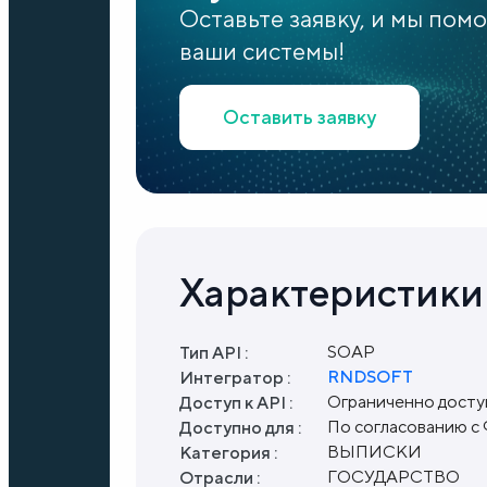
Оставьте заявку, и мы пом
ваши системы!
Оставить заявку
Характеристики
SOAP
Тип API :
RNDSOFT
Интегратор :
Ограниченно дост
Доступ к API :
По согласованию с
Доступно для :
ВЫПИСКИ
Категория :
ГОСУДАРСТВО
Отрасли :