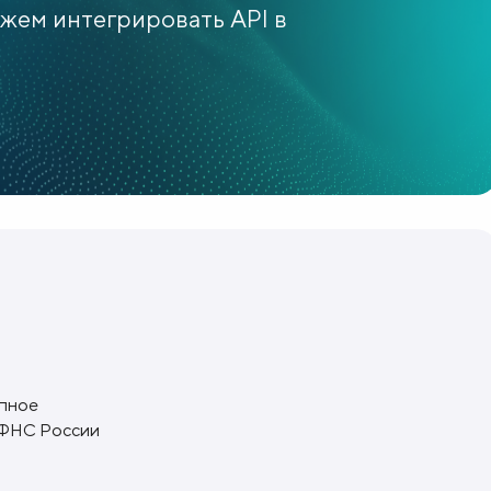
ожем интегрировать API в
упное
 ФНС России