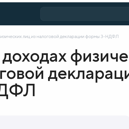
физических лиц из налоговой декларации формы 3-НДФЛ
 доходах физиче
оговой декларац
НДФЛ