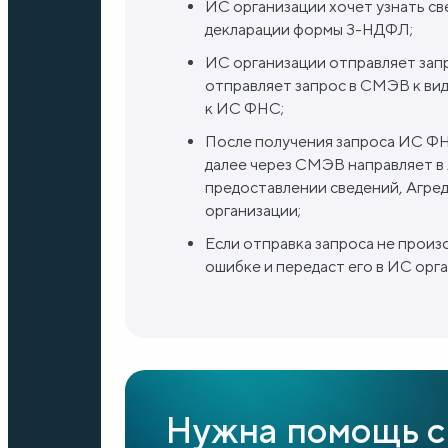
ИС организации хочет узнать св
декларации формы 3-НДФЛ;
ИС организации отправляет запр
отправляет запрос в СМЭВ к вид
к ИС ФНС;
После получения запроса ИС ФН
далее через СМЭВ направляет в 
предоставлении сведений, Агре
организации;
Если отправка запроса не прои
ошибке и передаст его в ИС орг
Нужна помощь с