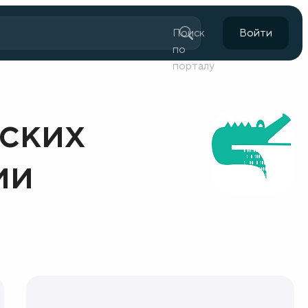
Поиск
Войти
по
порталу
ских
ии