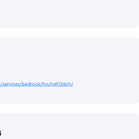
cs/services/bedrock/fns/ndfl3doh/
в