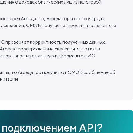
едения о доходах физических лиц из налоговой
ос через Агредатор, Агредатор в свою очередь
у сведений, СМЭВ получает запрос и направляет его
С проверяет корректность полученных данных,
Агредатор запрошенные сведения или отказ в
датор направляет данную информацию в ИС
зошла, то Агредатор получит от СМЭВ сообщение об
анизации.
 подключением API?