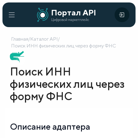
Портал
Портал API
Цифровой
API
Цифровой маркетплейс
маркетплейс
Главная
/
Каталог API
/
Главная
Поиск ИНН физических лиц через форму ФНС
Каталог
Поиск ИНН
API
физических лиц через
Организации
форму ФНС
Кейсы
внедрения
Готовые
Описание адаптера
решения