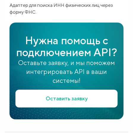
Адаптер для поиска ИНН физических лиц через
Блог
форму ФНС.
О
нас
Нужна помощь с
подключением API?
FAQ
Оставьте заявку, и мы поможем
интегрировать API в ваши
системы!
Оставить заявку