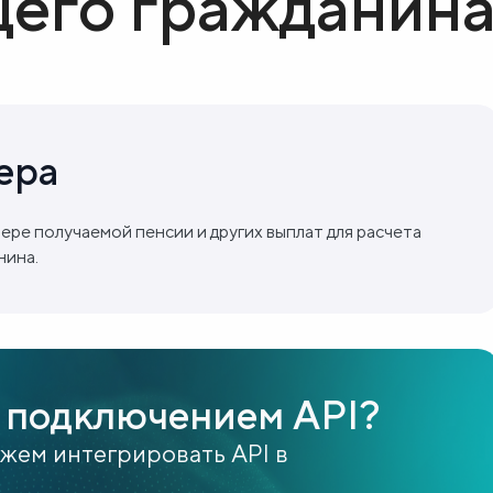
его гражданина
ера
ере получаемой пенсии и других выплат для расчета
нина.
 подключением API?
ожем интегрировать API в