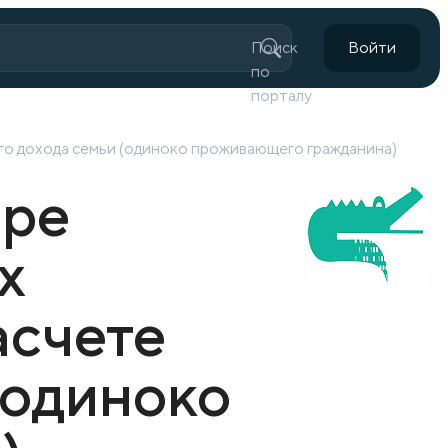
Поиск
Войти
по
порталу
ого дохода семьи (одиноко проживающего гражданина)
ере
х
асчете
(одиноко