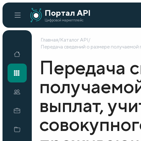
Портал API
Цифровой маркетплейс
Главная
/
Каталог API
/
Передача сведений о размере получаемой 
Главная
Передача с
Каталог API
получаемой
Организации
выплат, уч
Кейсы внедрения
совокупног
Готовые решения