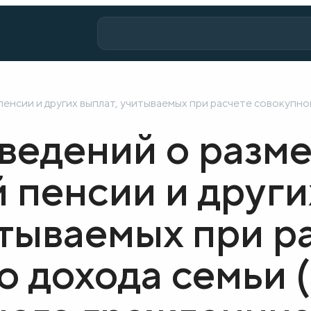
пенсии и других выплат, учитываемых при расчете совокупн
ведений о разм
 пенсии и други
итываемых при р
о дохода семьи 