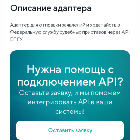
Описание адаптера
Блог
Адаптер для отправки заявлений и ходатайств в
О
Федеральную службу судебных приставов через API
нас
ЕПГУ.
FAQ
Нужна помощь с
подключением API?
Оставьте заявку, и мы поможем
интегрировать API в ваши
системы!
Оставить заявку