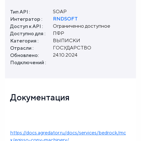
SOAP
Тип API :
RNDSOFT
Интегратор :
Ограниченно доступное
Доступ к API :
ПФР
Доступно для :
ВЫПИСКИ
Категория :
ГОСУДАРСТВО
Отрасли :
24.10.2024
Обновлено:
Подключений :
Документация
https://docs.agredator.ru/docs/services/bedrock/mc
x/egisso-copy-machinery/