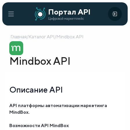
Портал
Портал API
Цифровой
API
Цифровой маркетплейс
маркетплейс
Главная
/
Каталог API
/
Mindbox API
Главная
Каталог
Mindbox API
API
Организации
Описание API
Кейсы
внедрения
API платформы автоматизации маркетинга
MindBox.
Готовые
решения
Возможности API MindBox