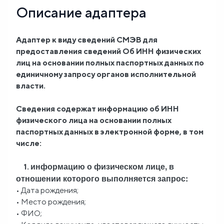
Описание адаптера
Блог
Адаптер к виду сведений СМЭВ для
О
предоставления сведений Об ИНН физических
нас
лиц на основании полных паспортных данных по
единичному запросу органов исполнительной
власти.
FAQ
Сведения содержат информацию об ИНН
физического лица на основании полных
паспортных данных в электронной форме, в том
числе:
информацию о физическом лице, в
1.
отношении которого выполняется запрос:
• Дата рождения;
• Место рождения;
• ФИО;