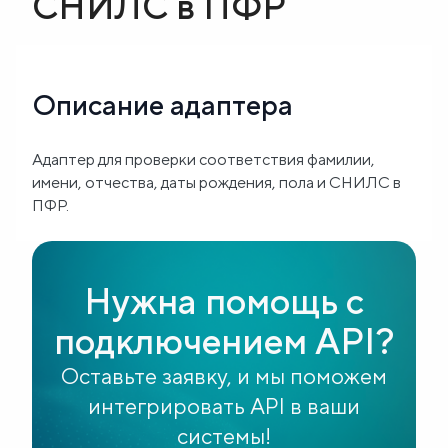
СНИЛС в ПФР
Блог
О
Описание адаптера
нас
Адаптер для проверки соответствия фамилии,
FAQ
имени, отчества, даты рождения, пола и СНИЛС в
ПФР.
Нужна помощь с
подключением API?
Оставьте заявку, и мы поможем
интегрировать API в ваши
системы!