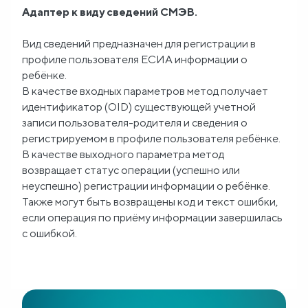
Адаптер к виду сведений СМЭВ.
Блог
Вид сведений предназначен для регистрации в
профиле пользователя ЕСИА информации о
О
ребёнке.
нас
В качестве входных параметров метод получает
идентификатор (OID) существующей учетной
FAQ
записи пользователя-родителя и сведения о
регистрируемом в профиле пользователя ребёнке.
В качестве выходного параметра метод
возвращает статус операции (успешно или
неуспешно) регистрации информации о ребёнке.
Также могут быть возвращены код и текст ошибки,
если операция по приёму информации завершилась
с ошибкой.