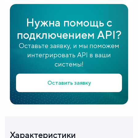
Блог
Нужна помощь с
О
подключением API?
нас
Оставьте заявку, и мы поможем
интегрировать API в ваши
FAQ
системы!
Оставить заявку
Характеристики