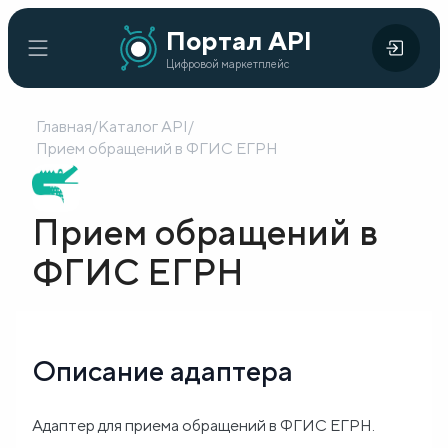
Портал
Портал API
Цифровой
API
Цифровой маркетплейс
маркетплейс
Главная
/
Каталог API
/
Главная
Прием обращений в ФГИС ЕГРН
Каталог
Прием обращений в
API
ФГИС ЕГРН
Организации
Кейсы
внедрения
Описание адаптера
Готовые
Адаптер для приема обращений в ФГИС ЕГРН.
решения