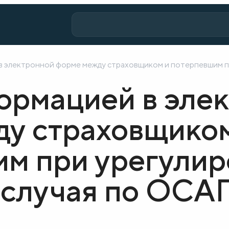
 электронной форме между страховщиком и потерпевшим п
ормацией в эле
у страховщико
м при урегулир
 случая по ОСА