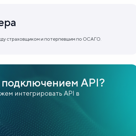
ера
жду страховщиком и потерпевшим по ОСАГО.
 подключением API?
ожем интегрировать API в