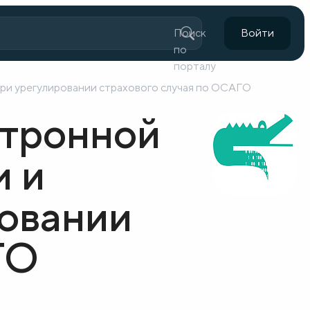
Поиск
Войти
по
порталу
ри урегулировании страхового случая по ОСАГО
ктронной
м и
овании
ГО