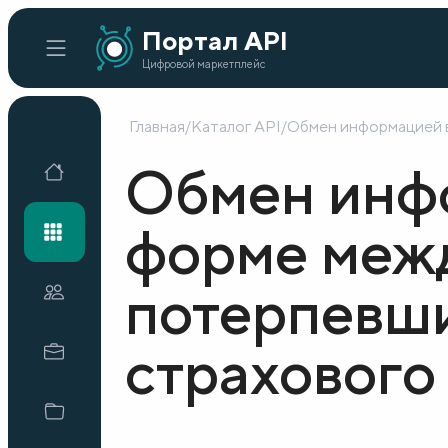
Портал API
Цифровой маркетплейс
Главная
/
Каталог API
/
Обмен информацией в
Главная
Обмен инф
Каталог API
форме межд
потерпевши
Организации
страхового
Кейсы внедрения
Готовые решения