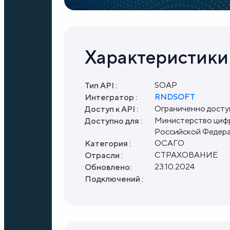
Характеристики
SOAP
Тип API :
RNDSOFT
Интегратор :
Ограниченно дост
Доступ к API :
Министерство цифр
Доступно для :
Российской Федер
ОСАГО
Категория :
СТРАХОВАНИЕ
Отрасли :
23.10.2024
Обновлено:
Подключений :