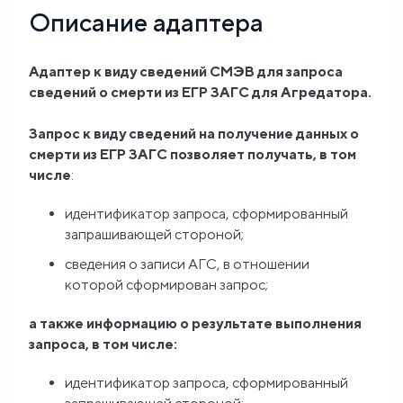
Описание адаптера
Блог
Адаптер к виду сведений СМЭВ для запроса
О
сведений о смерти из ЕГР ЗАГС для Агредатора.
нас
Запрос к виду сведений на получение данных о
смерти из ЕГР ЗАГС позволяет получать, в том
FAQ
числе
:
идентификатор запроса, сформированный
запрашивающей стороной;
сведения о записи АГС, в отношении
которой сформирован запрос;
а также информацию о результате выполнения
запроса, в том числе:
идентификатор запроса, сформированный