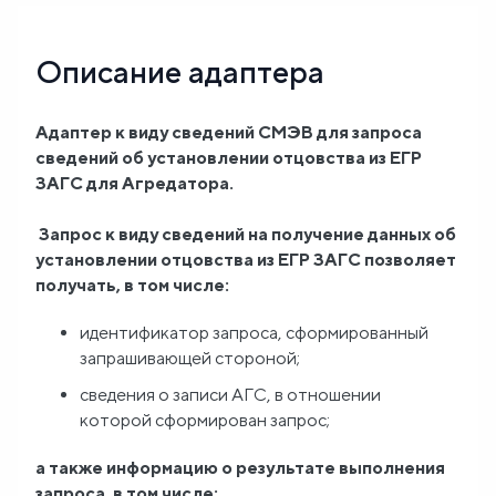
Блог
Описание адаптера
О
Адаптер к виду сведений СМЭВ для запроса
нас
сведений об установлении отцовства из ЕГР
ЗАГС для Агредатора.
FAQ
Запрос к виду сведений на получение данных об
установлении отцовства из ЕГР ЗАГС позволяет
получать, в том числе:
идентификатор запроса, сформированный
запрашивающей стороной;
сведения о записи АГС, в отношении
которой сформирован запрос;
а также информацию о результате выполнения
запроса, в том числе: