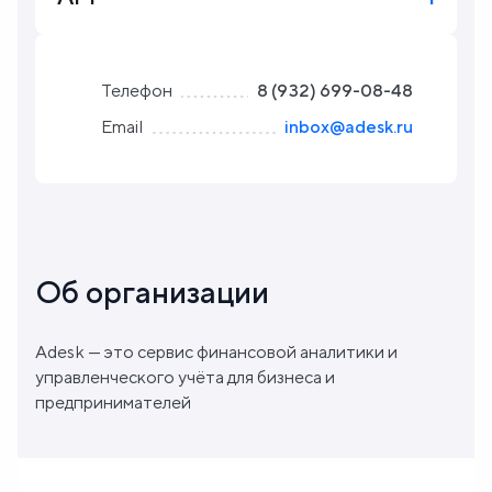
Блог
Телефон
8 (932) 699-08-48
О
Email
inbox@adesk.ru
нас
FAQ
Об организации
Adesk — это сервис финансовой аналитики и
управленческого учёта для бизнеса и
предпринимателей