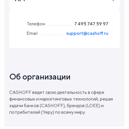
Блог
Телефон
7 495 747 59 97
О
Email
support@cashoff.ru
нас
FAQ
Об организации
CASHOFF ведет свою деятельность в сфере
финансовых и маркетинговых технологий, решая
задачи банков (CASHOFF), брендов (LOEE) и
потребителей (Yepy) по всему миру.