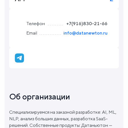
Блог
Телефон
+7(916)830-21-66
О
Email
info@datanewton.ru
нас
FAQ
Об организации
Специализируемся на заказной разработке: AI, ML,
NLP, анализ больших данных, разработка SaaS-
решений. Собственные продукты: Датаньютон —