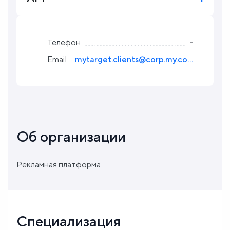
Блог
Телефон
-
О
Email
mytarget.clients@corp.my.com
нас
FAQ
Об организации
Рекламная платформа
Специализация