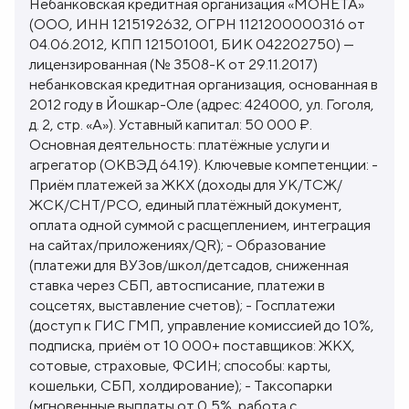
Небанковская кредитная организация «МОНЕТА»
(ООО, ИНН 1215192632, ОГРН 1121200000316 от
04.06.2012, КПП 121501001, БИК 042202750) —
лицензированная (№ 3508-К от 29.11.2017)
небанковская кредитная организация, основанная в
2012 году в Йошкар-Оле (адрес: 424000, ул. Гоголя,
д. 2, стр. «А»). Уставный капитал: 50 000 ₽.
Основная деятельность: платёжные услуги и
агрегатор (ОКВЭД 64.19). Ключевые компетенции: -
Приём платежей за ЖКХ (доходы для УК/ТСЖ/
ЖСК/СНТ/РСО, единый платёжный документ,
оплата одной суммой с расщеплением, интеграция
на сайтах/приложениях/QR); - Образование
(платежи для ВУЗов/школ/детсадов, сниженная
ставка через СБП, автосписание, платежи в
соцсетях, выставление счетов); - Госплатежи
(доступ к ГИС ГМП, управление комиссией до 10%,
подписка, приём от 10 000+ поставщиков: ЖКХ,
сотовые, страховые, ФСИН; способы: карты,
кошельки, СБП, холдирование); - Таксопарки
(мгновенные выплаты от 0,5%, работа с