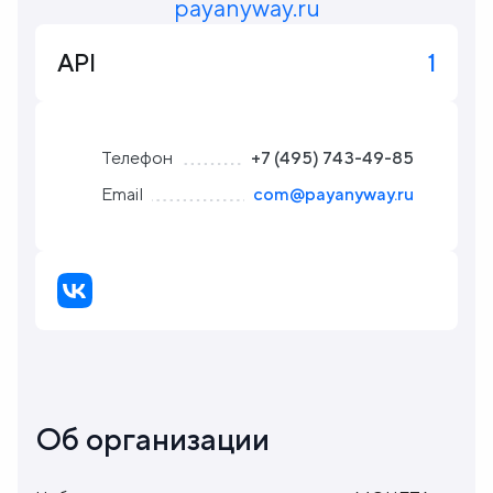
payanyway.ru
Блог
API
1
О
нас
Телефон
+7 (495) 743-49-85
Email
com@payanyway.ru
FAQ
Об организации