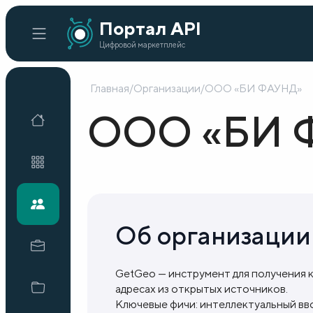
Портал API
Цифровой маркетплейс
Главная
/
Организации
/
ООО «БИ ФАУНД»
Главная
ООО «БИ 
Каталог API
Организации
Об организации
Кейсы внедрения
GetGeo — инструмент для получения 
адресах из открытых источников.
Готовые решения
Ключевые фичи: интеллектуальный вв