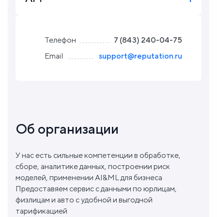
Блог
Телефон
7 (843) 240-04-75
О
Email
support@reputation.ru
нас
FAQ
Об организации
У нас есть сильные компетенции в обработке,
сборе, аналитике данных, построении риск
моделей, применении AI&ML для бизнеса
Предоставяем сервис с данными по юрлицам,
физлицам и авто с удобной и выгодной
тарификацией