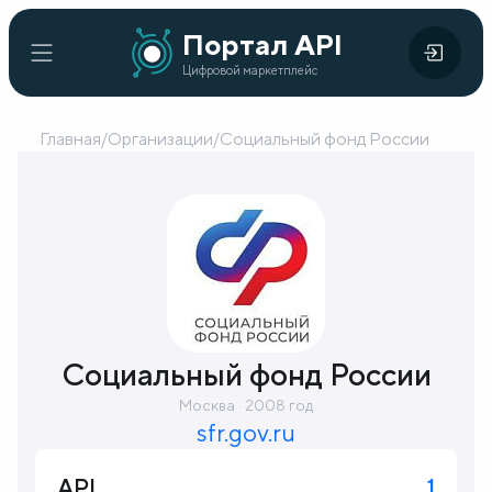
Портал
Портал API
Цифровой
API
Цифровой маркетплейс
маркетплейс
Главная
/
Организации
/
Социальный фонд России
Главная
Каталог
API
Организации
Кейсы
Социальный фонд России
внедрения
Москва · 2008 год
sfr.gov.ru
Готовые
решения
API
1