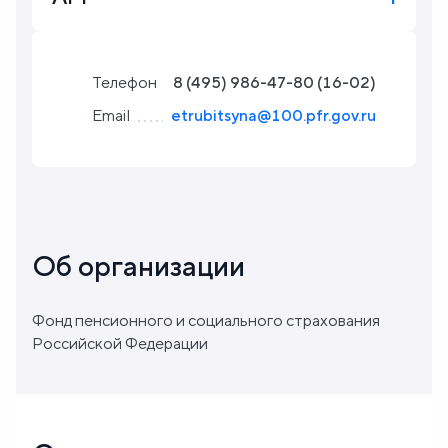
Блог
Телефон
8 (495) 986-47-80 (16-02)
О
Email
etrubitsyna@100.pfr.gov.ru
нас
FAQ
Об организации
Фонд пенсионного и социального страхования
Российской Федерации