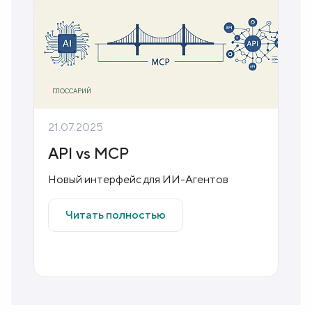
ГЛОССАРИЙ
21.07.2025
1
API vs MCP
Новый интерфейс для ИИ-Агентов
О
о
Читать полностью