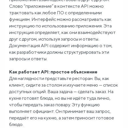
Слово “приложение” в контексте API можно
Блог
трактовать как любое ПО с определенными
функциям. Интерфейс можно рассматривать как
инструкцию по использованию приложения. Эта
О
инструкция определяет, как они взаимодействуют
нас
друг с другом, используя запросы и ответы.
Документация API содержит информацию о том,
FAQ
как разработчики должны структурировать эти
запросы и ответы.
Как работает API: простое объяснение
Для наглядности представьте ресторан. Вы, как
клиент, сидите за столом и изучаете меню — список
доступных опций. Ваша задача — сделать заказ. На
кухне готовят блюда, но вы не идёте туда лично,
чтобы передать заказ повару. Эту функцию
выполняет официант. Он принимает ваш запрос,
передаёт его на кухню, а затем приносит готовое
блюдо.