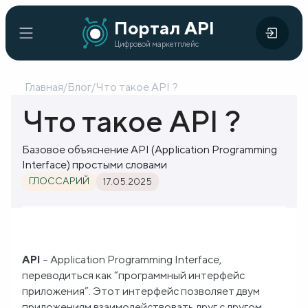
Портал
Портал API
Цифровой
API
Цифровой маркетплейс
маркетплейс
Главная
/
Блог
/
Что такое API ?
Главная
Что такое API ?
Каталог
Базовое объяснение API (Application Programming
API
Interface) простыми словами
ГЛОССАРИЙ
17.05.2025
Организации
Кейсы
внедрения
API
– Application Programming Interface,
переводиться как “программный интерфейс
Готовые
приложения”. Этот интерфейс позволяет двум
решения
приложениям взаимодействовать друг с другом.