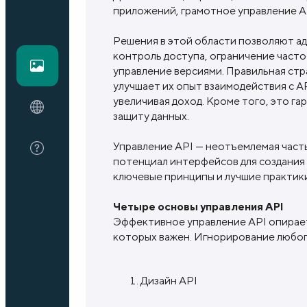
приложений, грамотное управление A
Блог
Решения в этой области позволяют ад
контроль доступа, ограничение часто
управление версиями. Правильная ст
улучшает их опыт взаимодействия с A
О нас
увеличивая доход. Кроме того, это г
защиту данных.
FAQ
Управление API — неотъемлемая част
потенциал интерфейсов для создания
ключевые принципы и лучшие практик
Четыре основы управления API
Эффективное управление API опирает
которых важен. Игнорирование любог
Дизайн API