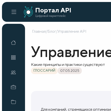
Портал API
Цифровой маркетплейс
Главная
/
Блог
/
Управление API
Главная
Управление
Каталог API
Какие принципы и практики существуют
ГЛОССАРИЙ
07.05.2025
Организации
Кейсы внедрения
Готовые решения
Для компаний, стремящихся оптимиз