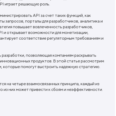
PI играет решающую роль.
министрировать API за счет таких функций, как
ты запросов, порталы для разработчиков, аналитика и
ратегия повышает вовлеченность разработчиков,
PI и открывает возможности для монетизации,
арантирует соответствие регуляторным требованиям и
ь разработки, позволяющая компаниям раскрывать
 инновационных продуктов. В этой статье рассмотрим
и, которые помогут выстроить надежную стратегию.
ся на четыре взаимосвязанных принципа, каждый из
о из них может привести к сбоям и неэффективности.