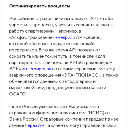
Оптимизировать процессы
Российские страховщики используют API, чтобы
упростить процессы, улучшить сервис и наладить
работу с партнерами. Например, в
«АльфаСтрахование»
внедрили
API-сервис,
который облегчает подключение онлайн-
посредников. В то же время API позволяют
сократить клиентский путь, в том числе и для
партнеров. Так, при помощи API «Страховой дом
ВСК»
интегрировал
со своими сервисами систему
аварийного оповещения «ЭРА-ГЛОНАСС», а также
обменивается данными с автодилерами и
маркетплейсами, продающими полисы каско и
ОСАГО.
Еще в России уже работает Национальная
страховая информационная система (НСИС) от
Банка России. Страховые компании передают в нее
данные
через API
, а клиенты могут проверить свои