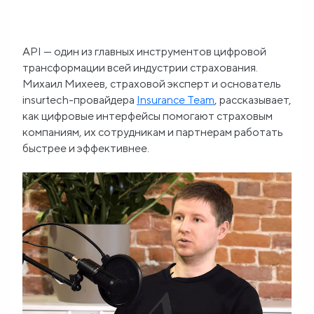
Блог
API — один из главных инструментов цифровой
О
трансформации всей индустрии страхования.
Михаил Михеев, страховой эксперт и основатель
нас
insurtech-провайдера
Insurance Team
, рассказывает,
как цифровые интерфейсы помогают страховым
FAQ
компаниям, их сотрудникам и партнерам работать
быстрее и эффективнее.