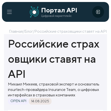
Портал
Портал API
Цифровой
API
Цифровой маркетплейс
маркетплейс
Главная
/
Блог
/
Российские страховщики ставят на API
Главная
Российские страх
Каталог
овщики ставят на
API
Организации
API
Кейсы
Михаил Михеев, страховой эксперт и основатель
внедрения
insurtech-провайдера Insurance Team, о цифровых
интерфейсах в страховых компаниях
Готовые
OPEN API
14.08.2025
решения