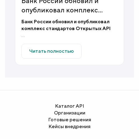
Банк России обновил и
опубликовал комплекс
стандартов Открытых API
Банк России обновил и опубликовал
K
комплекс стандартов Открытых API
п
2
В декабре 2025 года Банк России
п
утвердил и разместил на своем
к
Читать полностью
официальном сайте...
Каталог API
Организации
Готовые решения
Кейсы внедрения