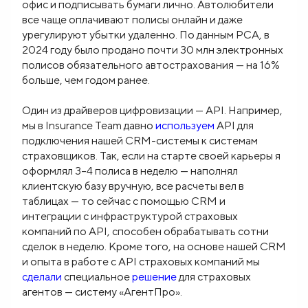
офис и подписывать бумаги лично. Автолюбители
все чаще оплачивают полисы онлайн и даже
урегулируют убытки удаленно. По данным РСА, в
2024 году было продано почти 30 млн электронных
полисов обязательного автострахования — на 16%
больше, чем годом ранее.
Один из драйверов цифровизации — API. Например,
мы в Insurance Team давно
используем
API для
подключения нашей CRM-системы к системам
страховщиков. Так, если на старте своей карьеры я
оформлял 3–4 полиса в неделю — наполнял
клиентскую базу вручную, все расчеты вел в
таблицах — то сейчас с помощью CRM и
интеграции с инфраструктурой страховых
компаний по API, способен обрабатывать сотни
сделок в неделю. Кроме того, на основе нашей CRM
и опыта в работе с API страховых компаний мы
сделали
специальное
решение
для страховых
агентов — систему «АгентПро».